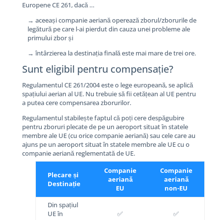
Europene CE 261, dacă …
→ aceeași companie aeriană operează zborul/zborurile de
legătură pe care l-ai pierdut din cauza unei probleme ale
primului zbor și
→ întârzierea la destinația finală este mai mare de trei ore.
Sunt eligibil pentru compensație?
Regulamentul CE 261/2004 este o lege europeană, se aplică
spațiului aerian al UE. Nu trebuie să fii cetățean al UE pentru
a putea cere compensarea zborurilor.
Regulamentul stabilește faptul că poți cere despăgubire
pentru zboruri plecate de pe un aeroport situat în statele
membre ale UE (cu orice companie aeriană) sau cele care au
ajuns pe un aeroport situat în statele membre ale UE cu o
companie aeriană reglementată de UE.
Companie
Companie
Plecare și
aeriană
aeriană
Destinație
EU
non-EU
Din spațiul
UE în
✅
✅