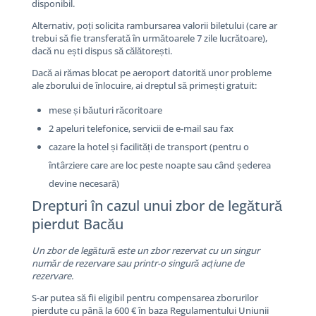
disponibil.
Alternativ, poți solicita rambursarea valorii biletului (care ar
trebui să fie transferată în următoarele 7 zile lucrătoare),
dacă nu ești dispus să călătorești.
Dacă ai rămas blocat pe aeroport datorită unor probleme
ale zborului de înlocuire, ai dreptul să primești gratuit:
mese și băuturi răcoritoare
2 apeluri telefonice, servicii de e-mail sau fax
cazare la hotel și facilități de transport (pentru o
întârziere care are loc peste noapte sau când șederea
devine necesară)
Drepturi în cazul unui zbor de legătură
pierdut Bacău
Un zbor de legătură este un zbor rezervat cu un singur
număr de rezervare sau printr-o singură acțiune de
rezervare.
S-ar putea să fii eligibil pentru compensarea zborurilor
pierdute cu până la 600 € în baza Regulamentului Uniunii