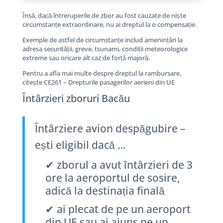
Însă, dacă întreruperile de zbor au fost cauzate de niște
circumstanțe extraordinare, nu ai dreptul la o compensație.
Exemple de astfel de circumstanțe includ amenințări la
adresa securității, greve, tsunami, condiții meteorologice
extreme sau oricare alt caz de forță majoră.
Pentru a afla mai multe despre dreptul la rambursare,
citește CE261 – Drepturile pasagerilor aerieni din UE
Întârzieri zboruri Bacău
Întârziere avion despăgubire –
ești eligibil dacă …
✔ zborul a avut întârzieri de 3
ore la aeroportul de sosire,
adică la destinația finală
✔ ai plecat de pe un aeroport
din UE sau ai ajuns pe un