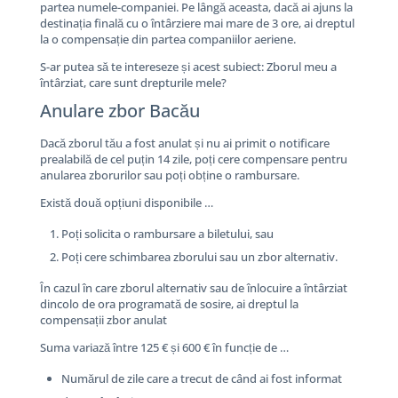
partea numele-companiei. Pe lângă aceasta, dacă ai ajuns la
destinația finală cu o întârziere mai mare de 3 ore, ai dreptul
la o compensație din partea companiilor aeriene.
S-ar putea să te intereseze și acest subiect: Zborul meu a
întârziat, care sunt drepturile mele?
Anulare zbor Bacău
Dacă zborul tău a fost anulat și nu ai primit o notificare
prealabilă de cel puțin 14 zile, poți cere compensare pentru
anularea zborurilor sau poți obține o rambursare.
Există două opțiuni disponibile …
Poți solicita o rambursare a biletului, sau
Poți cere schimbarea zborului sau un zbor alternativ.
În cazul în care zborul alternativ sau de înlocuire a întârziat
dincolo de ora programată de sosire, ai dreptul la
compensații zbor anulat
Suma variază între 125 € și 600 € în funcție de …
Numărul de zile care a trecut de când ai fost informat