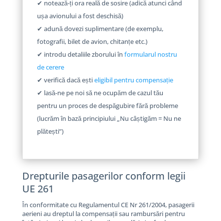
✔ notează-ți ora reală de sosire (adică atunci când
ușa avionului a fost deschisă)
✔ adună dovezi suplimentare (de exemplu,
fotografii, bilet de avion, chitanțe etc.)
✔ introdu detaliile zborului în
formularul nostru
de cerere
✔ verifică dacă ești
eligibil pentru compensație
✔ lasă-ne pe noi să ne ocupăm de cazul tău
pentru un proces de despăgubire fără probleme
(lucrăm în bază principiului „Nu câștigăm = Nu ne
plătești”)
Drepturile pasagerilor conform legii
UE 261
În conformitate cu Regulamentul CE Nr 261/2004, pasagerii
aerieni au dreptul la compensații sau rambursări pentru