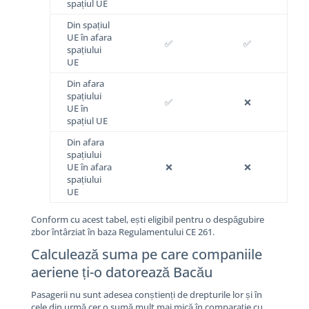
spațiul UE
Din spațiul
UE în afara
✅
✅
spațiului
UE
Din afara
spațiului
✅
❌
UE în
spațiul UE
Din afara
spațiului
UE în afara
❌
❌
spațiului
UE
Conform cu acest tabel, ești eligibil pentru o despăgubire
zbor întârziat în baza Regulamentului CE 261.
Calculează suma pe care companiile
aeriene ți-o datorează Bacău
Pasagerii nu sunt adesea conștienți de drepturile lor și în
cele din urmă cer o sumă mult mai mică în comparație cu