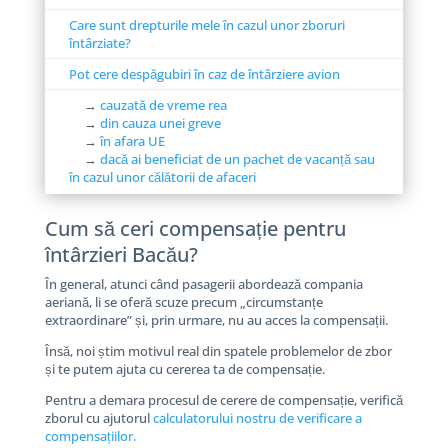
Care sunt drepturile mele în cazul unor zboruri
întârziate?
Pot cere despăgubiri în caz de întârziere avion
→
cauzată de vreme rea
→
din cauza unei greve
→
în afara UE
→
dacă ai beneficiat de un pachet de vacanță sau
în cazul unor călătorii de afaceri
Cum să ceri compensație pentru
întârzieri Bacău?
În general, atunci când pasagerii abordează compania
aeriană, li se oferă scuze precum „circumstanțe
extraordinare” și, prin urmare, nu au acces la compensații.
Însă, noi știm motivul real din spatele problemelor de zbor
și te putem ajuta cu cererea ta de compensație.
Pentru a demara procesul de cerere de compensație, verifică
zborul cu ajutorul
calculatorului nostru de verificare a
compensațiilor.