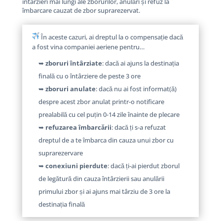
întârzieri mai lungi ale zborurilor, anulări și refuz la
îmbarcare cauzat de zbor suprarezervat.
În aceste cazuri, ai dreptul la o compensație dacă
a fost vina companiei aeriene pentru…
➥
zboruri întârziate
: dacă ai ajuns la destinația
finală cu o întârziere de peste 3 ore
➥
zboruri anulate
: dacă nu ai fost informat(ă)
despre acest zbor anulat printr-o notificare
prealabilă cu cel puțin 0-14 zile înainte de plecare
➥
refuzarea îmbarcării
: dacă ți s-a refuzat
dreptul de a te îmbarca din cauza unui zbor cu
suprarezervare
➥
conexiuni pierdute
: dacă ți-ai pierdut zborul
de legătură din cauza întârzierii sau anulării
primului zbor și ai ajuns mai târziu de 3 ore la
destinația finală