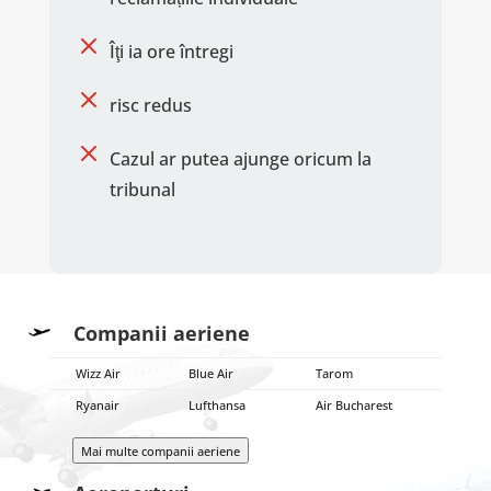
M
Îţi ia ore întregi
M
risc redus
M
Cazul ar putea ajunge oricum la
tribunal
Companii aeriene
Wizz Air
Blue Air
Tarom
Ryanair
Lufthansa
Air Bucharest
Mai multe companii aeriene