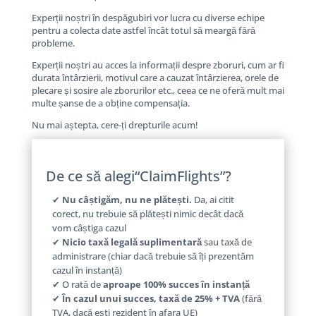
Experții noștri în despăgubiri vor lucra cu diverse echipe
pentru a colecta date astfel încât totul să meargă fără
probleme.
Experții noștri au acces la informații despre zboruri, cum ar fi
durata întârzierii, motivul care a cauzat întârzierea, orele de
plecare și sosire ale zborurilor etc., ceea ce ne oferă mult mai
multe șanse de a obține compensația.
Nu mai aștepta, cere-ți drepturile acum!
De ce să alegi“ClaimFlights”?
✔
Nu câștigăm, nu ne plătești.
Da, ai citit
corect, nu trebuie să plătești nimic decât dacă
vom câștiga cazul
✔
Nicio taxă legală suplimentară
sau taxă de
administrare (chiar dacă trebuie să îți prezentăm
cazul în instanță)
✔ O rată de
aproape 100% succes în instanță
✔
În cazul unui succes, taxă de 25% + TVA
(fără
TVA, dacă ești rezident în afara UE)