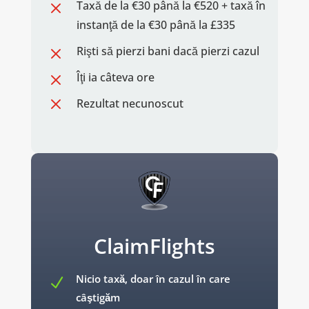
M
Taxă de la €30 până la €520 + taxă în
instanţă de la €30 până la £335
M
Rişti să pierzi bani dacă pierzi cazul
M
Îţi ia câteva ore
M
Rezultat necunoscut
ClaimFlights
Nicio taxă, doar în cazul în care
N
câştigăm