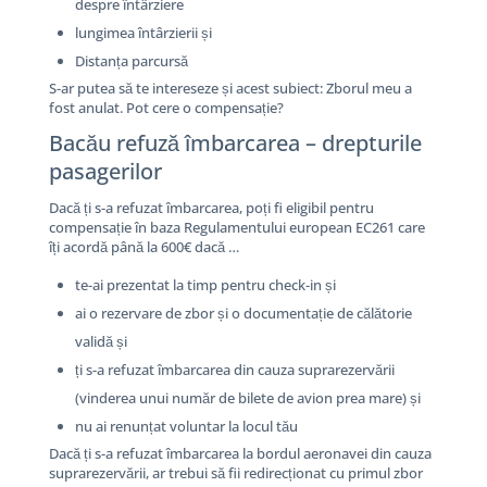
despre întârziere
lungimea întârzierii și
Distanța parcursă
S-ar putea să te intereseze și acest subiect: Zborul meu a
fost anulat. Pot cere o compensație?
Bacău refuză îmbarcarea – drepturile
pasagerilor
Dacă ți s-a refuzat îmbarcarea, poți fi eligibil pentru
compensație în baza Regulamentului european EC261 care
îți acordă până la 600€ dacă …
te-ai prezentat la timp pentru check-in și
ai o rezervare de zbor și o documentație de călătorie
validă și
ți s-a refuzat îmbarcarea din cauza suprarezervării
(vinderea unui număr de bilete de avion prea mare) și
nu ai renunțat voluntar la locul tău
Dacă ți s-a refuzat îmbarcarea la bordul aeronavei din cauza
suprarezervării, ar trebui să fii redirecționat cu primul zbor