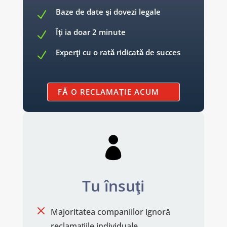
Baze de date şi dovezi legale
N
Îţi ia doar 2 minute
N
Experţi cu o rată ridicată de succes
N
FĂ O RECLAMAŢIE ACUM

Tu însuţi
M
Majoritatea companiilor ignoră
reclamațiile individuale