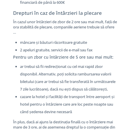
financiară de până la 600€
Drepturi în caz de întârzieri la plecare
În cazul unor întârzieri de zbor de 2 ore sau mai mult, față de
ora stabilită de plecare, companiile aeriene trebuie să ofere
…
mâncare și băuturi răcoritoare gratuite
2 apeluri gratuite, servicii de e-mail sau fax
Pentru un zbor cu întârziere de 5 ore sau mai mult:
ar trebui să fii redirecționat cu cel mai rapid zbor
disponibil. Alternativ, poți solicita rambursarea valorii
biletului (care ar trebui să fie transferată în următoarele
7 zile lucrătoare), dacă nu ești dispus să călătorești,
cazare la hotel și facilități de transport între aeroport și
hotel pentru o întârziere care are loc peste noapte sau
când șederea devine necesară
În plus, dacă ai ajuns la destinația finală cu o întârziere mai
mare de 3 ore, ai de asemenea dreptul la o compensație din