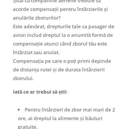
Știai că companiile aeriene trebuie să
acorde compensații pentru întârzierile și
anulările zborurilor?
Este adevărat, drepturile tale ca pasager de
avion includ dreptul la o anumită formă de
compensație atunci când zborul tău este
întârziat sau anulat.
Compensația pe care o poți primi depinde
de distanța rutei și de durata întârzierii
zborului.
Iată ce ar trebui să știi:
Pentru întârzieri de zbor mai mari de 2
ore, ai dreptul la alimente și băuturi
gratuite.