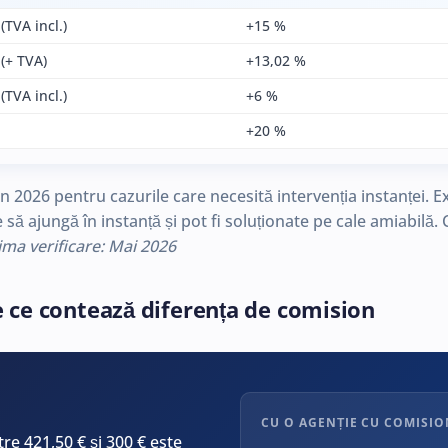
(TVA incl.)
+15 %
(+ TVA)
+13,02 %
(TVA incl.)
+6 %
+20 %
n 2026 pentru cazurile care necesită intervenția instanței. E
 să ajungă în instanță și pot fi soluționate pe cale amiabilă
ima verificare: Mai 2026
e ce contează diferența de comision
CU O AGENȚIE CU COMISIO
tre 421,50 € și 300 € este