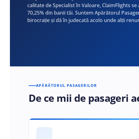
calitate de Specialist în Valoare, ClaimFlights se
70,25% din banii tăi. Suntem Apărătorul Pasage
birocrație și dă în judecată acolo unde alții renu
APĂRĂTORUL PASAGERILOR
De ce mii de pasageri a