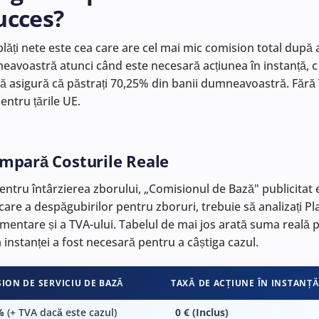
ucces?
ți nete este cea care are cel mai mic comision total după ac
avoastră atunci când este necesară acțiunea în instanță, c 
ă asigură că păstrați 70,25% din banii dumneavoastră. Fără T
entru țările UE.
ompară Costurile Reale
entru întârzierea zborului, „Comisionul de Bază" publicitat 
care a despăgubirilor pentru zboruri, trebuie să analizați 
imentare și a TVA-ului. Tabelul de mai jos arată suma reală 
instanței a fost necesară pentru a câștiga cazul.
ION DE SERVICIU DE BAZĂ
TAXĂ DE ACȚIUNE ÎN INSTANȚ
%
(+ TVA dacă este cazul)
0 € (Inclus)