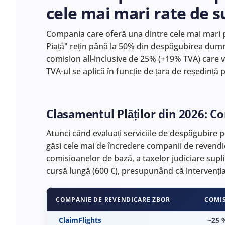
cele mai mari rate de s
Compania care oferă una dintre cele mai mari plă
Piață" rețin până la 50% din despăgubirea dumne
comision all-inclusive de 25% (+19% TVA) care v
TVA-ul se aplică în funcție de țara de reședință p
Clasamentul Plăților din 2026: C
Atunci când evaluați serviciile de despăgubire p
găsi cele mai de încredere companii de revendi
comisioanelor de bază, a taxelor judiciare supl
cursă lungă (600 €), presupunând că intervenția 
COMPANIE DE REVENDICARE ZBOR
COMIS
ClaimFlights
~25 