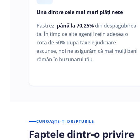
Una dintre cele mai mari plăți nete
Păstrezi
până la 70,25%
din despăgubirea
ta. În timp ce alte agenții rețin adesea o
cotă de 50% după taxele judiciare
ascunse, noi ne asigurăm că mai mulți bani
rămân în buzunarul tău.
CUNOAȘTE-ȚI DREPTURILE
Faptele dintr-o privire