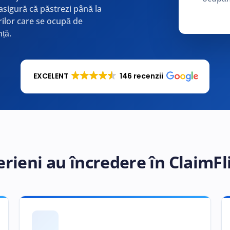
 asigură că păstrezi până la
rilor care se ocupă de
nță.
EXCELENT
146 recenzii
erieni au încredere în ClaimFl