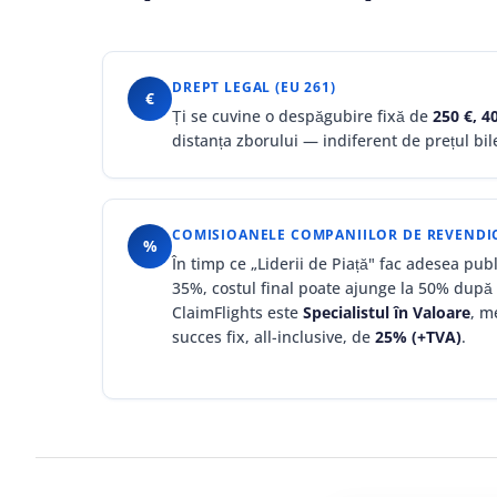
DREPT LEGAL (EU 261)
€
Ți se cuvine o despăgubire fixă de
250 €, 4
distanța zborului — indiferent de prețul bile
COMISIOANELE COMPANIILOR DE REVENDI
%
În timp ce „Liderii de Piață" fac adesea pub
35%, costul final poate ajunge la 50% după
ClaimFlights este
Specialistul în Valoare
, m
succes fix, all-inclusive, de
25% (+TVA)
.