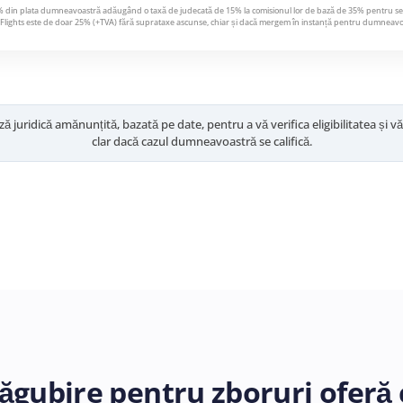
0% din plata dumneavoastră adăugând o taxă de judecată de 15% la comisionul lor de bază de 35% pentru servic
Flights este de doar 25% (+TVA) fără suprataxe ascunse, chiar și dacă mergem în instanță pentru dumneavo
ză juridică amănunțită, bazată pe date, pentru a vă verifica eligibilitatea ș
clar dacă cazul dumneavoastră se califică.
gubire pentru zboruri oferă c