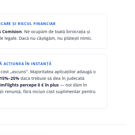
CARE ȘI RISCUL FINANCIAR
ră Comision
. Ne ocupăm de toată birocrația și
le legale. Dacă nu câștigăm, nu plătești nimic.
Ă ACȚIUNEA ÎN INSTANȚĂ
cost „ascuns". Majoritatea aplicațiilor adaugă o
e 15%–25%
dacă trebuie să dea în judecată
imFlights percepe 0 € în plus
— noi dăm în
ții renunță, fără niciun cost suplimentar pentru