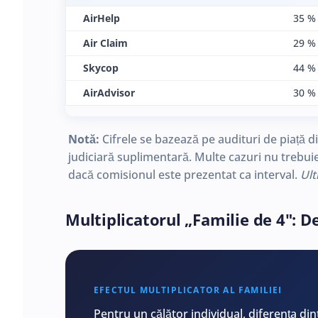
AirHelp
35 % 
Air Claim
29 % 
Skycop
44 % 
AirAdvisor
30 %
Notă:
Cifrele se bazează pe audituri de piață di
judiciară suplimentară. Multe cazuri nu trebuie
dacă comisionul este prezentat ca interval.
Ult
Multiplicatorul „Familie de 4": D
EFECTUL MULTIPLICATOR AL FAMILIEI
Pentru un călător individual, diferența din