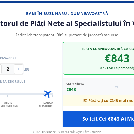
BANI ÎN BUZUNARUL DUMNEAVOASTRĂ
torul de Plăți Nete al Specialistului în
Radical de transparent. Fără suprataxe de judecată ascunse.
PLATA DUMNEAVOASTRĂ CU CL
€843
PASAGERI
👥
(€421.50 pe persoană
2
+
ANȚA ZBORULUI
ClaimFlights
vs
€843
💶 Păstrați cu
€243
mai mul
MEDIE
LUNGĂ
1501-3500 KM)
(>3500 KM)
Solicit Cei €843 Ai 
⭐ 4.6/5 Trustindex | 🔒 100% Fără Câștig, Fără Comision