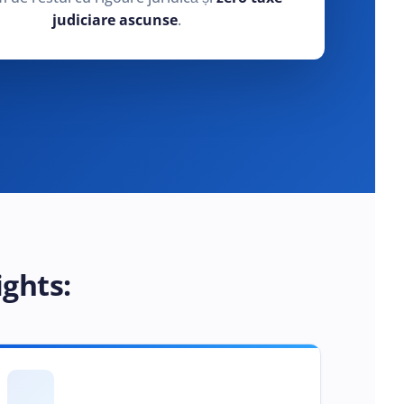
judiciare ascunse
.
ights: