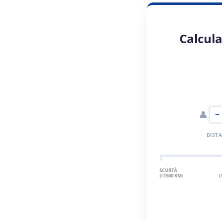
Calcula
👤
−
DIST
SCURTĂ
(<1500 KM)
(