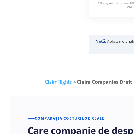
*Alte agenții rețin adesea 5
Claim
Notă:
Aplicăm o anali
ClaimFlights
»
Claim Companies Draft
COMPARAȚIA COSTURILOR REALE
Care companie de despă