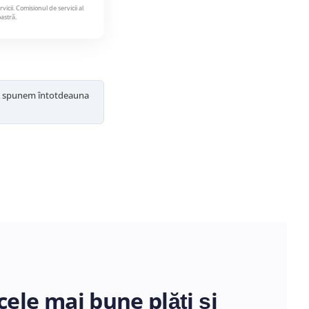
ii. Comisionul de servicii al
astră.
i vă spunem întotdeauna
ele mai bune plăți și