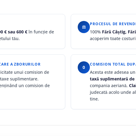
PROCESUL DE REVENDI
⚖
00 € sau 600 €
în funcție de
100%
Fără Câștig, Fă
tului tău.
acoperim toate costuri
CARE A ZBORURILOR
COMISION TOTAL DUP
0
licitate unui comision de
Acesta este adesea un 
 taxe suplimentare.
taxă suplimentară d
enținând un comision de
compania aeriană.
Cla
judecată acolo unde al
tine.