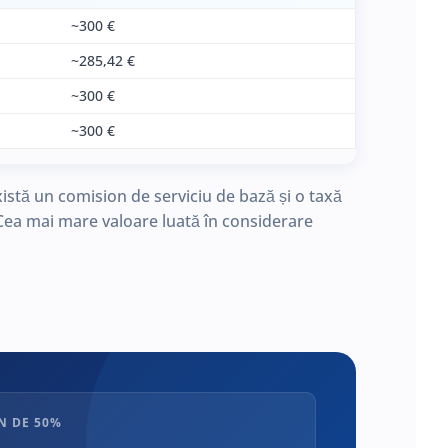
~300 €
~285,42 €
~300 €
~300 €
xistă un comision de serviciu de bază și o taxă
. Cea mai mare valoare luată în considerare
N DE 50%