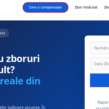
Cere o compensație
Zbor întârziat
Zb
2026
u zboruri
ult?
reale din
Raport
lor judiciare ascunse. În
ocupăm 