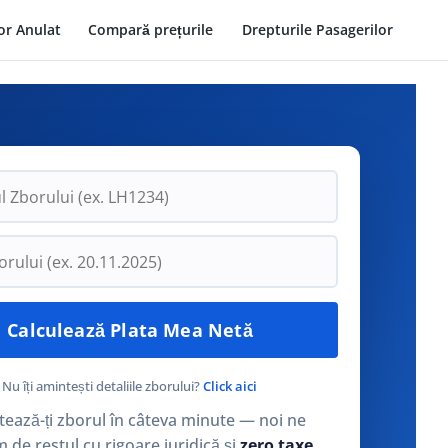
or Anulat
Compară prețurile
Drepturile Pasagerilor
Nu îți amintești detaliile zborului?
Click aici
ează-ți zborul în câteva minute — noi ne
de restul cu rigoare juridică și
zero taxe