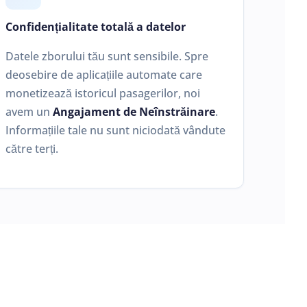
Confidențialitate totală a datelor
Datele zborului tău sunt sensibile. Spre
deosebire de aplicațiile automate care
monetizează istoricul pasagerilor, noi
avem un
Angajament de Neînstrăinare
.
Informațiile tale nu sunt niciodată vândute
către terți.