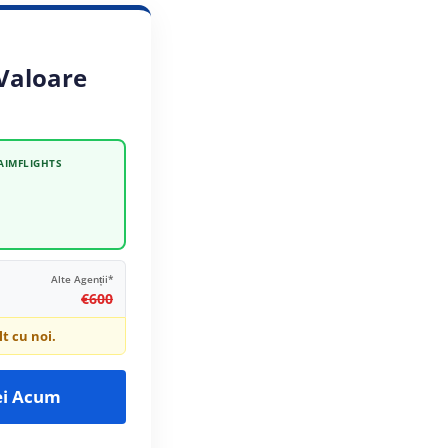
 Valoare
AIMFLIGHTS
)
Alte Agenții*
€600
t cu noi.
Mei Acum